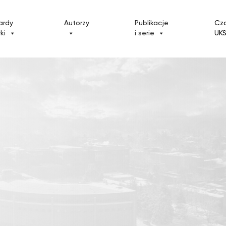
ardy
Autorzy
Publikacje
Cz
yki
i serie
UK