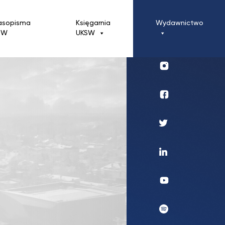
asopisma
Księgarnia
Wydawnictwo
SW
UKSW
Profil
UKSW
Instagram
Wydawnictwo
Profil
UKSW
Twitter
Profil
UKSW
Linkedin
UKSW
YouTube
UKSW
Spotify