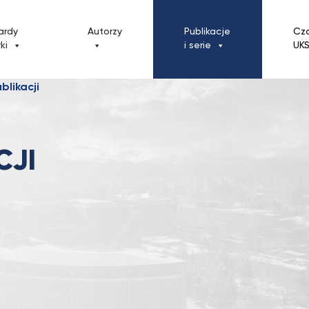
ardy
Autorzy
Publikacje
Cz
yki
i serie
UK
blikacji
CJI