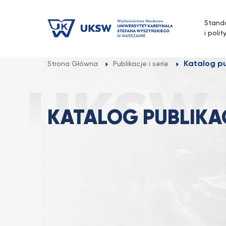
Przejdź
do
Stand
treści
i polit
Katalog pu
Strona Główna
Publikacje i serie
KATALOG PUBLIKA