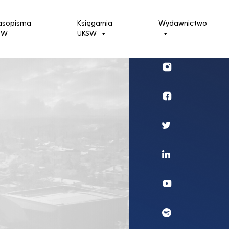
asopisma
Księgarnia
Wydawnictwo
SW
UKSW
Profil
UKSW
Instagram
Wydawnictwo
Profil
UKSW
Twitter
Profil
UKSW
Linkedin
UKSW
YouTube
UKSW
Spotify