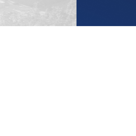
UKSW
TikTok