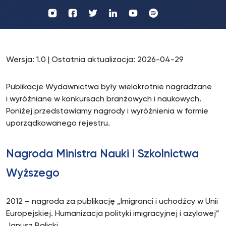
Profil
Wydawnictwo
UKSW
UKSW
Profil
Profil
UKSW
UKSW
YouTube
Spotify
UKSW
UKSW
TikTok
Instagram
Twitter
Linkedin
Wersja: 1.0 | Ostatnia aktualizacja: 2026-04-29
Publikacje Wydawnictwa były wielokrotnie nagradzane
i wyróżniane w konkursach branżowych i naukowych.
Poniżej przedstawiamy nagrody i wyróżnienia w formie
uporządkowanego rejestru.
Nagroda Ministra Nauki i Szkolnictwa
Wyższego
2012 – nagroda za publikację „Imigranci i uchodźcy w Unii
Europejskiej. Humanizacja polityki imigracyjnej i azylowej”