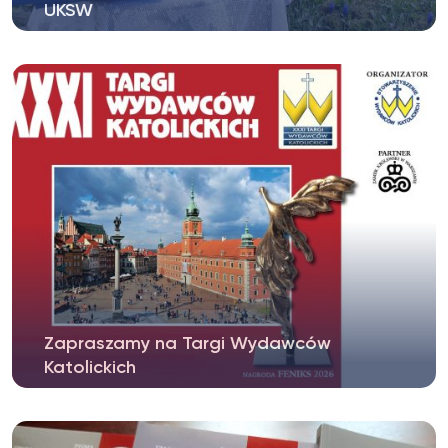
UKSW
Wydawnictwo Naukowe UKSW zostało jednym
z głównych laureatów tegorocznych...
Zapraszamy na Targi Wydawców
Katolickich
Już w czwartek startują Targi Wydawców
Katolickich w Warszawie. Wśród...