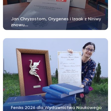
Jan Chryzostom, Orygenes i Izaak z Niniwy
znowu...
Kolejne dodruki z serii „Pisma Starochrześcijańskich
Pisarzy” stały się...
Feniks 2026 dla Wydawnictwa Naukowego