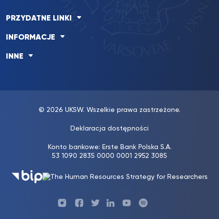
PRZYDATNE LINKI
INFORMACJE
INNE
© 2026 UKSW. Wszelkie prawa zastrzeżone.
Deklaracja dostępności
Konto bankowe: Erste Bank Polska S.A.
53 1090 2835 0000 0001 2952 3085
Profil
Profil
Profil
Profil
UKSW
Profil
UKSW
UKSW
UKSW
UKSW
UKSW
YouTube
UKSW
TikTok