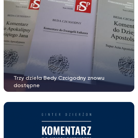
Trzy dzieła Bedy Czcigodny znowu
dostępne
Długo oczekiwane wznowienia dzieł Bedy
Czcigodnego stało się faktem. W naszej...