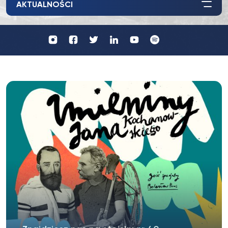
AKTUALNOŚCI
Profil
Wydawnictwo
UKSW
UKSW
Profil
Profil
UKSW
UKSW
YouTube
Spotify
UKSW
UKSW
TikTok
Instagram
Twitter
Linkedin