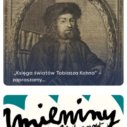
„Księga światów Tobiasza Kohna” –
zapraszamy...
W czwartek 11 czerwca ks. prof. Adam Świeżyński
będzie gościem...