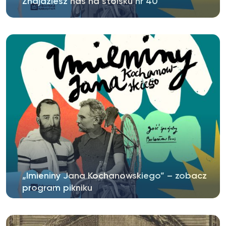
Znajdziesz nas na stoisku nr 40
Już w tę sobotę startują „Imieniny Jana
Kochanowskiego”. Wszystkich...
„Imieniny Jana Kochanowskiego” – zobacz
program pikniku
W sobotę 27 czerwca w Ogrodzie Krasińskich
w Warszawie oraz w Pałacu Rzeczypospolitej...