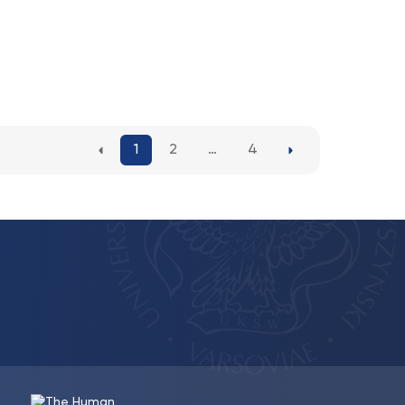
1
2
…
4