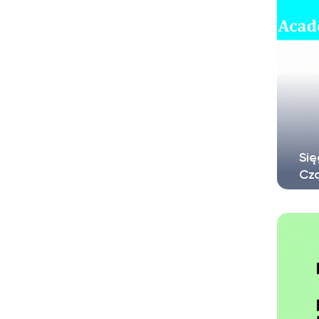
Się
Cz