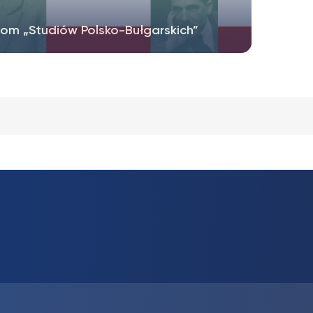
tom „Studiów Polsko-Bułgarskich”
Piotr Misztela podjął temat ważny. Wiadomo
o, że twórczość Przybyszewskiego...