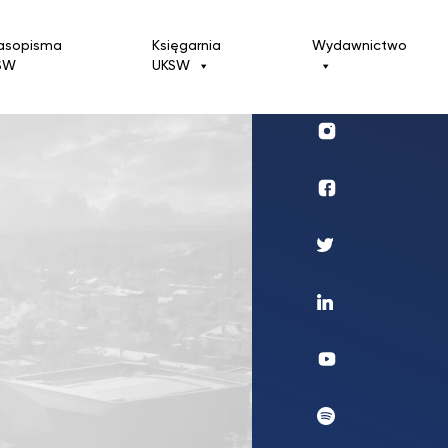
asopisma
Księgarnia
Wydawnictwo
SW
UKSW
Profil
UKSW
Instagram
Wydawnictwo
Profil
UKSW
Twitter
Profil
UKSW
Linkedin
UKSW
YouTube
UKSW
Spotify