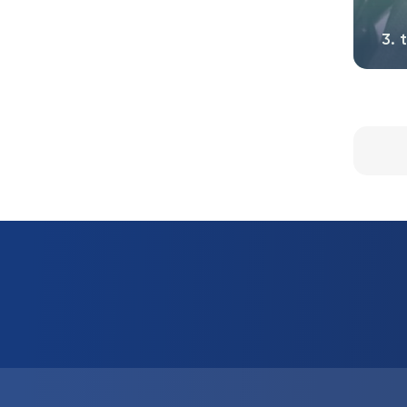
3. 
Dr 
był