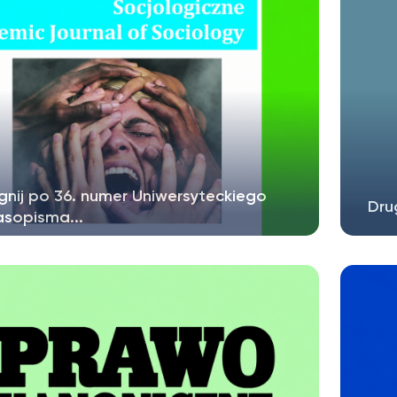
gnij po 36. numer Uniwersyteckiego
Dru
asopisma...