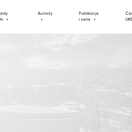
ardy
Autorzy
Publikacje
Cz
yki
i serie
UK