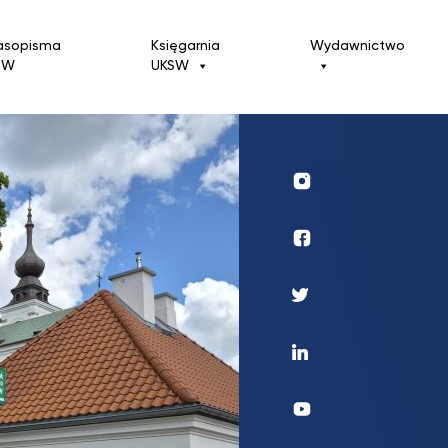
asopisma
Księgarnia
Wydawnictwo
SW
UKSW
Profil
UKSW
Instagram
Wydawnictwo
Profil
UKSW
Twitter
Profil
UKSW
Linkedin
UKSW
YouTube