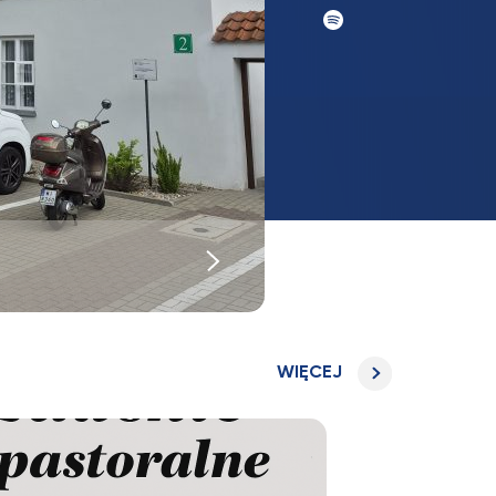
UKSW
Spotify
UKSW
TikTok
WIĘCEJ