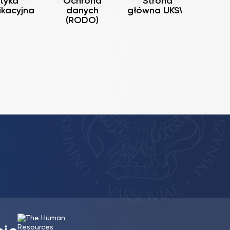
tyka
Ochrona
Strona
ikacyjna
danych
główna UKSW
(RODO)