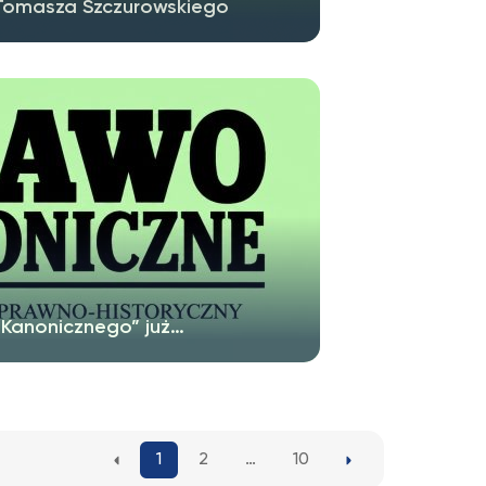
 Tomasza Szczurowskiego
 Kanonicznego” już…
1
2
…
10