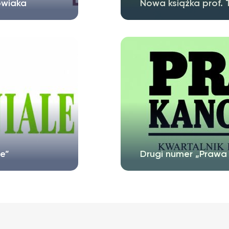
owiaka
Nowa książka prof.
e”
Drugi numer „Prawa