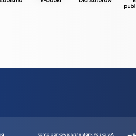
sopisma
E-booki
Dla Autorów
E
publ
ja
Konto bankowe: Erste Bank Polska S.A.