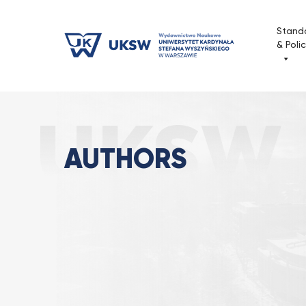
Przejdź
do
Stand
treści
& Poli
Authors
Strona Główna
AUTHORS