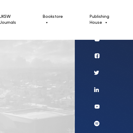
UKSW
Bookstore
Publishing
Journals
House
Profil
UKSW
Instagram
Wydawnictwo
Profil
UKSW
Twitter
Profil
UKSW
Linkedin
UKSW
YouTube
UKSW
Spotify