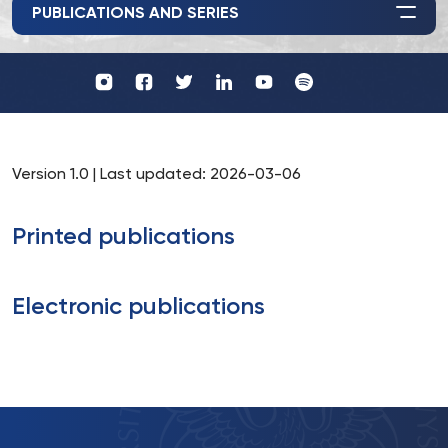
PUBLICATIONS AND SERIES
Profil
Wydawnictwo
UKSW
UKSW
Profil
Profil
UKSW
UKSW
YouTube
Spotify
UKSW
UKSW
TikTok
Instagram
Twitter
Linkedin
Version 1.0 | Last updated: 2026-03-06
Printed publications
Electronic publications